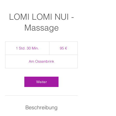
LOMI LOMI NUI -
Massage
95
Euro
1 Std. 30 Min.
1
95 €
S
t
Am Ossenbrink
d
3
0
M
Weiter
i
n
.
Beschreibung