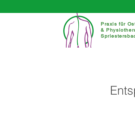
Praxis für Os
&
Physiother
Spriestersba
Ent