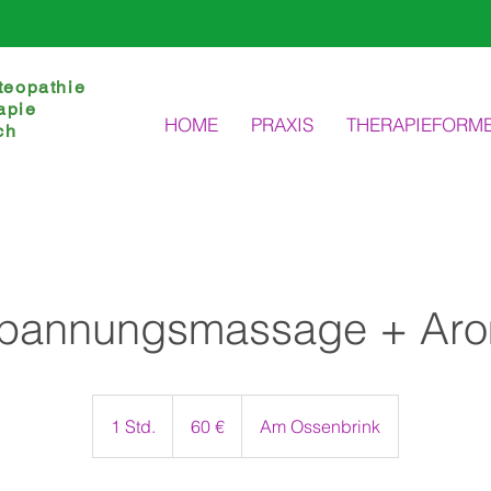
teopathie
apie
HOME
PRAXIS
THERAPIEFORM
ch
spannungsmassage + Aro
60
Euro
1 Std.
1
60 €
Am Ossenbrink
S
t