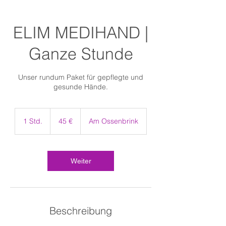
ELIM MEDIHAND |
Ganze Stunde
Unser rundum Paket für gepflegte und
gesunde Hände.
45
Euro
1 Std.
1
45 €
Am Ossenbrink
S
t
d
Weiter
Beschreibung